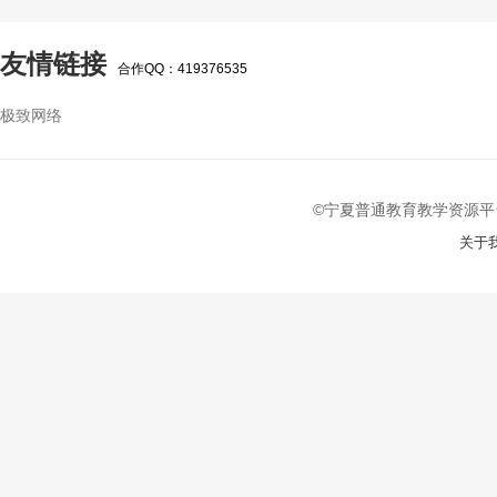
友情链接
合作QQ：419376535
极致网络
©宁夏普通教育教学资源平台 2022-
关于