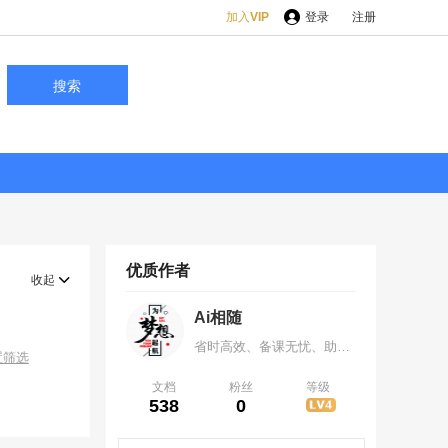
加入
VIP
登录
注册
搜索
优质作者
收起
Ai相随
省时高效、备课无忧、助力提分，让备课事半功倍 、 让学习有迹可循，分享创造价值，欢迎各位咨询，微信419376535
置筛选
文档
粉丝
等级
538
0