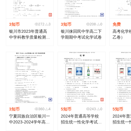
3知币
3知币
免费
272
3
208
0
银川市2023年普通高
银川徕回民中学高二下
高考化学
中学科教学质量检测
学期期中考试化学试卷
乙卷）
（化学）参考答案
3知币
5知币
5知币
360
4
243
0
宁夏回族自治区银川一
2024年普通高等学校
2024年
中2023-2024学年高一
招生统一性化学考试
招生统一
上学期期中考试化学试
（重庆卷）
（重庆卷