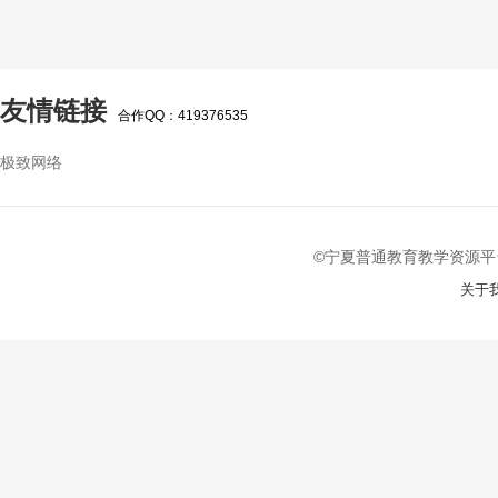
友情链接
合作QQ：419376535
极致网络
©宁夏普通教育教学资源平台 2022-
关于