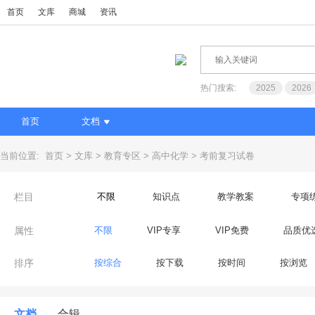
首页
文库
商城
资讯
热门搜索:
2025
2026
首页
文档
当前位置:
首页
文库
教育专区
高中化学
考前复习试卷
栏目
不限
知识点
教学教案
专项
属性
不限
VIP专享
VIP免费
品质优
排序
按综合
按下载
按时间
按浏览
文档
合辑