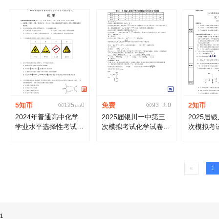
题
5知币
免费
2知币
125
0
93
0
2024年普通高中化学
2025届银川一中第三
2025届
学业水平选择性考试
次模拟考试化学试卷答
次模拟考
（海南卷）
案
«
1
1