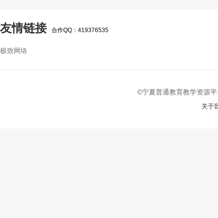
友情链接
合作QQ：419376535
极致网络
©宁夏普通教育教学资源平台 2022-
关于