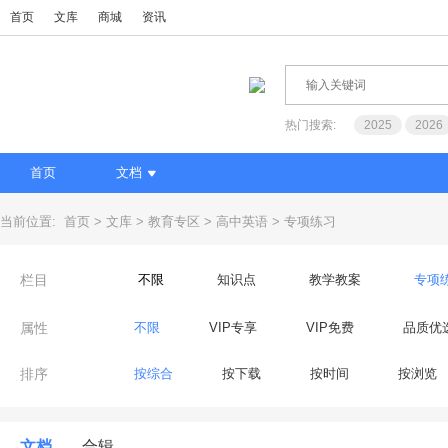
首页
文库
商城
资讯
热门搜索:
2025
2026
首页
文档
当前位置:
首页
文库
教育专区
高中英语
专项练习
栏目
不限
知识点
教学教案
专项
属性
不限
VIP专享
VIP免费
品质优
排序
按综合
按下载
按时间
按浏览
文档
合辑