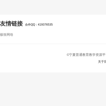
友情链接
合作QQ：419376535
极致网络
©宁夏普通教育教学资源平台 2022-
关于