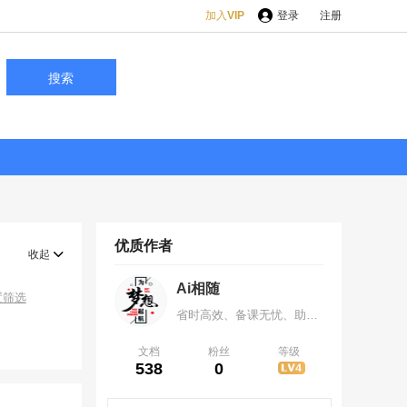
加入
VIP
登录
注册
搜索
优质作者
收起
Ai相随
置筛选
省时高效、备课无忧、助力提分，让备课事半功倍 、 让学习有迹可循，分享创造价值，欢迎各位咨询，微信419376535
文档
粉丝
等级
538
0