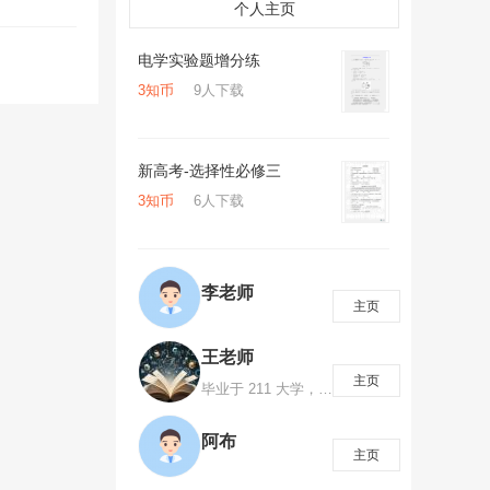
个人主页
电学实验题增分练
3知币
9人下载
新高考-选择性必修三
3知币
6人下载
李老师
主页
王老师
主页
毕业于 211 大学，高考数学 145 分，国家励志奖学金、国家奖学金获得者，省级优秀毕业生。有多年数学教学经验，探索出一套高效率的学习方法，总结出多种知识记忆方法，注重对学生数学思维、解题方法、解题模型的培养。知识创造财富、分享创造价值！如需咨询可添加微信1063053800
阿布
主页