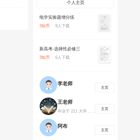
个人主页
电学实验题增分练
3知币
9人下载
新高考-选择性必修三
3知币
6人下载
李老师
主页
王老师
主页
毕业于 211 大学，高考数学 145 分，国家励志奖学金、国家奖学金获得者，省级优秀毕业生。有多年数学教学经验，探索出一套高效率的学习方法，总结出多种知识记忆方法，注重对学生数学思维、解题方法、解题模型的培养。知识创造财富、分享创造价值！如需咨询可添加微信1063053800
阿布
主页