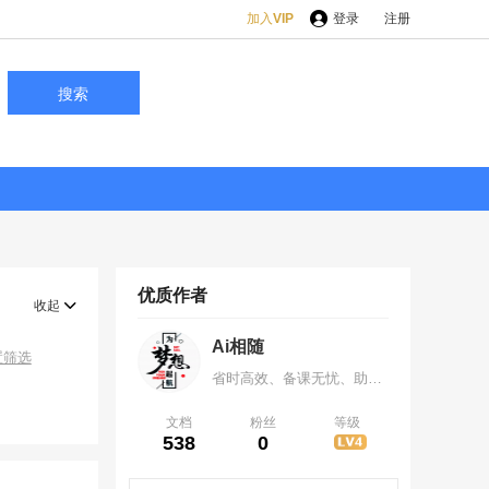
加入
VIP
登录
注册
搜索
优质作者
收起
Ai相随
置筛选
省时高效、备课无忧、助力提分，让备课事半功倍 、 让学习有迹可循，分享创造价值，欢迎各位咨询，微信419376535
文档
粉丝
等级
538
0