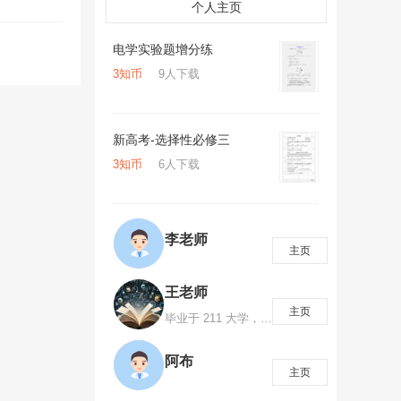
个人主页
电学实验题增分练
3知币
9人下载
新高考-选择性必修三
3知币
6人下载
李老师
主页
王老师
主页
毕业于 211 大学，高考数学 145 分，国家励志奖学金、国家奖学金获得者，省级优秀毕业生。有多年数学教学经验，探索出一套高效率的学习方法，总结出多种知识记忆方法，注重对学生数学思维、解题方法、解题模型的培养。知识创造财富、分享创造价值！如需咨询可添加微信1063053800
阿布
主页