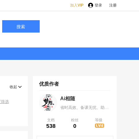
加入
VIP
登录
注册
搜索
优质作者
收起
Ai相随
置筛选
省时高效、备课无忧、助力提分，让备课事半功倍 、 让学习有迹可循，分享创造价值，欢迎各位咨询，微信419376535
文档
粉丝
等级
538
0